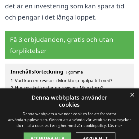
det är en investering som kan spara tid
och pengar i det långa loppet.
Få 3 erbjudanden, gratis och utan
förpliktelser
Innehållsförteckning
gömma
1
Vad kan en revisor i Munktorp hjälpa till med?
2
Hur mycket kostar en revisor i Munktorp?
×
3
Fördelar med att välja revisor i Munktorp
Denna webbplats använder
4
Sök efter en skicklig revisor i de omgivande städerna
cookies
till Munktorp
Denna webbplats använder cookies för att förbättra
användarupplevelsen. Genom att använda vår webbplats samtycker
du till alla cookies i enlighet med vår cookiepolicy.
Läs mer
Copyright 2026 - Pilanto Aps
ACCEPTERA ALLA
AVVISA ALLT