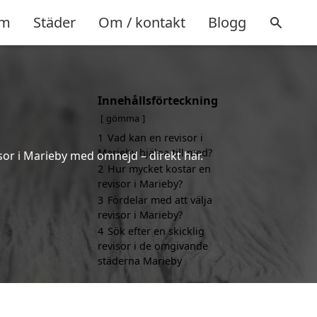
m
Städer
Om / kontakt
Blogg
Innehållsförteckning
gömma
1
Vad kan en revisor i
Marieby hjälpa till med?
sor i Marieby med omnejd – direkt här.
2
Hur mycket kostar en
revisor i Marieby?
3
Fördelar med att välja
revisor i Marieby?
4
Sök efter en skicklig
revisor i de omgivande
städerna Marieby