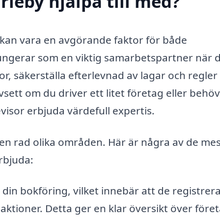
rieby hjälpa till med?
y kan vara en avgörande faktor för både
fungerar som en viktig samarbetspartner när 
r, säkerställa efterlevnad av lagar och regler
avsett om du driver ett litet företag eller behö
visor erbjuda värdefull expertis.
 en rad olika områden. Här är några av de me
rbjuda:
 din bokföring, vilket innebär att de registrer
ktioner. Detta ger en klar översikt över före