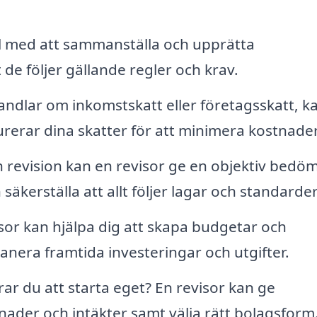
ill med att sammanställa och upprätta
 de följer gällande regler och krav.
ndlar om inkomstskatt eller företagsskatt, k
urerar dina skatter för att minimera kostnade
 revision kan en revisor ge en objektiv bedö
 säkerställa att allt följer lagar och standarder
sor kan hjälpa dig att skapa budgetar och
lanera framtida investeringar och utgifter.
ar du att starta eget? En revisor kan ge
ader och intäkter samt välja rätt bolagsform