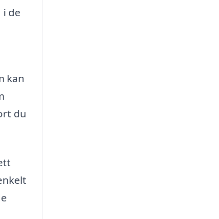
 i de
om kan
m
ort du
ett
enkelt
de