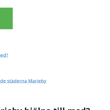
med?
ande städerna Marieby