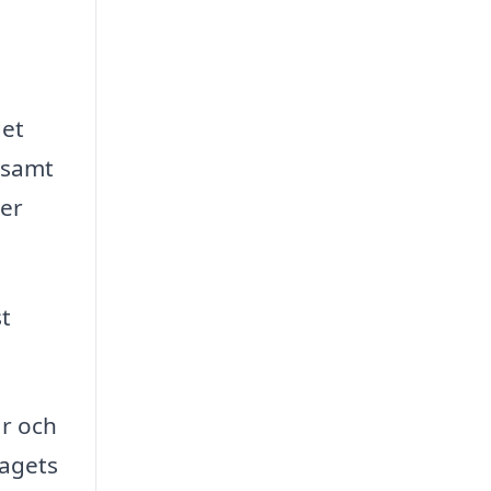
det
 samt
ver
st
ar och
tagets