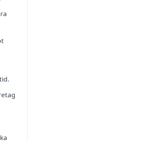
öra
ot
tid.
retag
ika