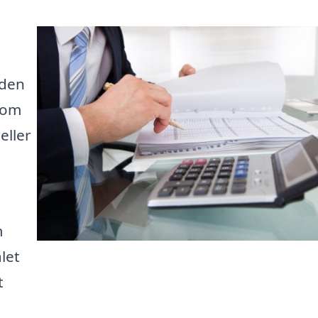
 den
 om
eller
m
let
t