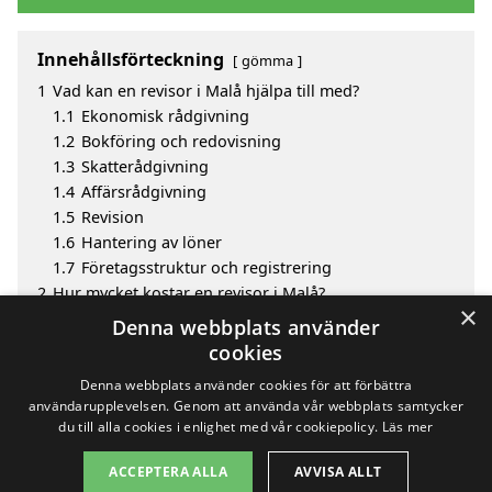
Innehållsförteckning
gömma
1
Vad kan en revisor i Malå hjälpa till med?
1.1
Ekonomisk rådgivning
1.2
Bokföring och redovisning
1.3
Skatterådgivning
1.4
Affärsrådgivning
1.5
Revision
1.6
Hantering av löner
1.7
Företagsstruktur och registrering
2
Hur mycket kostar en revisor i Malå?
×
3
Fördelar med att välja revisor i Malå
Denna webbplats använder
4
Sök efter en skicklig revisor i de omgivande städerna
cookies
Malå
Denna webbplats använder cookies för att förbättra
användarupplevelsen. Genom att använda vår webbplats samtycker
du till alla cookies i enlighet med vår cookiepolicy.
Läs mer
Copyright 2026 - Pilanto Aps
ACCEPTERA ALLA
AVVISA ALLT