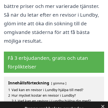
bättre priser och mer varierade tjänster.
Så när du letar efter en revisor i Lundby,
glöm inte att öka din sökning till de
omgivande städerna för att få bästa
möjliga resultat.
Få 3 erbjudanden, gratis och utan
förpliktelser
Innehållsförteckning
gömma
1
Vad kan en revisor i Lundby hjälpa till med?
2
Hur mycket kostar en revisor i Lundby?
2.1
Vad kan en revisor i Lundby hjälpa dig med?
×
3
Fördelar med att välja revisor i Lundby