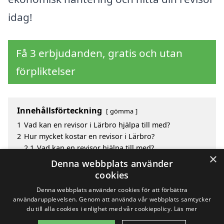
idag!
Få 3 erbjudanden, gratis och utan
förpliktelser
Innehållsförteckning
gömma
1
Vad kan en revisor i Lärbro hjälpa till med?
2
Hur mycket kostar en revisor i Lärbro?
2.1
Vad kan en revisor hjälpa till med?
×
3
Fördelar med att välja revisor i Lärbro
Denna webbplats använder
4
Sök efter en skicklig revisor i de omgivande städerna
cookies
Lärbro
Denna webbplats använder cookies för att förbättra
användarupplevelsen. Genom att använda vår webbplats samtycker
du till alla cookies i enlighet med vår cookiepolicy.
Läs mer