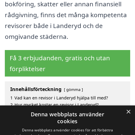
bokföring, skatter eller annan finansiell
rådgivning, finns det många kompetenta
revisorer både i Landeryd och de
omgivande städerna.
Få 3 erbjudanden, gratis och utan
förpliktelser
Innehållsförteckning
gömma
1
Vad kan en revisor i Landeryd hjälpa till med?
2
Hur mycket kostar en revisor i Landeryd?
×
3
Fördelar med att välja revisor i Landeryd
Denna webbplats använder
4
Sök efter en skicklig revisor i de omgivande städerna
cookies
till Landeryd
Denna webbplats använder cookies för att förbättra