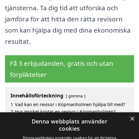
tjänsterna. Ta dig tid att utforska och
jämföra för att hitta den rätta revisorn
som kan hjälpa dig med dina ekonomiska
resultat.
Få 3 erbjudanden, gratis och utan
förpliktelser
Innehållsförteckning
gömma
1
Vad kan en revisor i Köpmanholmen hjälpa till med?
2
Hur mycket kostar en revisor i Köpmanholmen?
×
3
Fördelar med att välja revisor i Köpmanholmen
Denna webbplats använder
4
Sök efter en skicklig revisor i de omgivande städerna
cookies
Köpmanholmen
Denna webbplats använder cookies för att förbättra