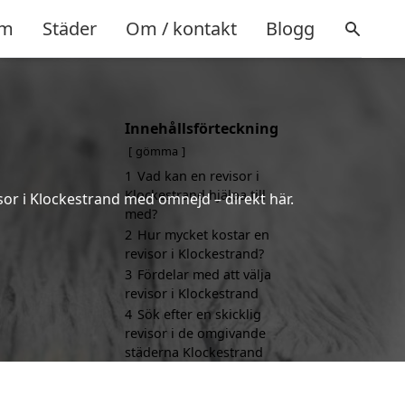
m
Städer
Om / kontakt
Blogg
Innehållsförteckning
gömma
1
Vad kan en revisor i
Klockestrand hjälpa till
sor i Klockestrand med omnejd – direkt här.
med?
2
Hur mycket kostar en
revisor i Klockestrand?
3
Fördelar med att välja
revisor i Klockestrand
4
Sök efter en skicklig
revisor i de omgivande
städerna Klockestrand