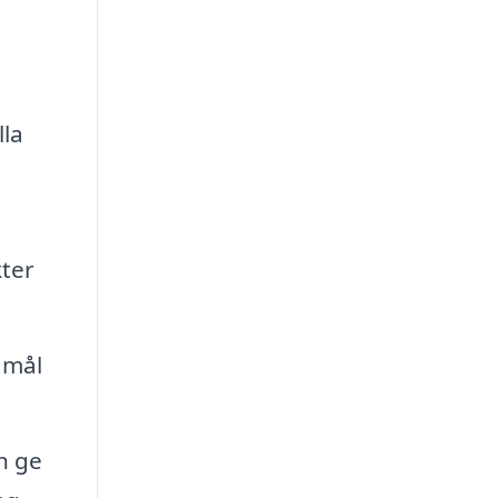
lla
kter
 mål
n ge