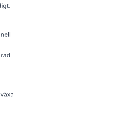
igt.
nell
erad
 växa