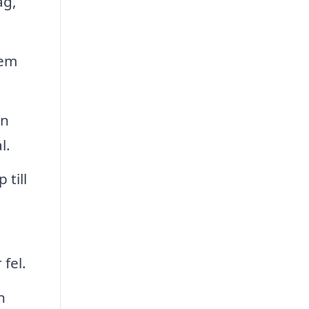
ag,
tem
an
l.
 till
 fel.
n