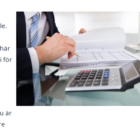
le.
 här
i för
u är
re