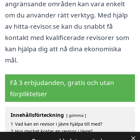
angränsande områden kan vara enkelt
om du använder rätt verktyg. Med hjälp
av hitta-revisor.se kan du snabbt få
kontakt med kvalificerade revisorer som
kan hjälpa dig att nå dina ekonomiska
mål.
Få 3 erbjudanden, gratis och utan
förpliktelser
Innehållsförteckning
gömma
1
Vad kan en revisor i Jävre hjälpa till med?
2
Hur mycket kostar en revisor i Jävre?
×
3
Fördelar med att välja revisor i Jävre