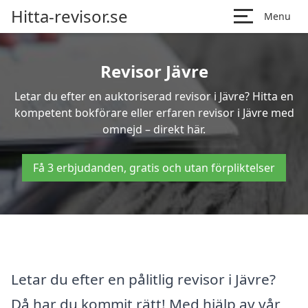
Hitta-revisor.se
Menu
Revisor Jävre
Letar du efter en auktoriserad revisor i Jävre? Hitta en
kompetent bokförare eller erfaren revisor i Jävre med
omnejd – direkt här.
Få 3 erbjudanden, gratis och utan förpliktelser
Letar du efter en pålitlig revisor i Jävre?
Då har du kommit rätt! Med hjälp av vår