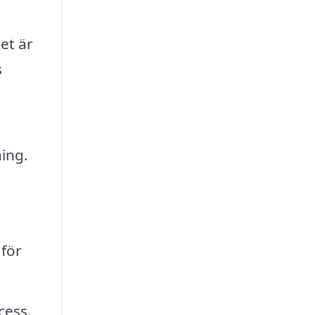
et är
s
ning.
 för
cess.