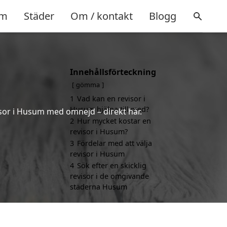
m
Städer
Om / kontakt
Blogg
Innehållsförteckning
gömma
1
Vad kan en revisor i
Husum hjälpa till med?
isor i Husum med omnejd – direkt här.
2
Hur mycket kostar en
revisor i Husum?
3
Fördelar med att välja
revisor i Husum
4
Sök efter en skicklig
revisor i de omgivande
städerna Husum