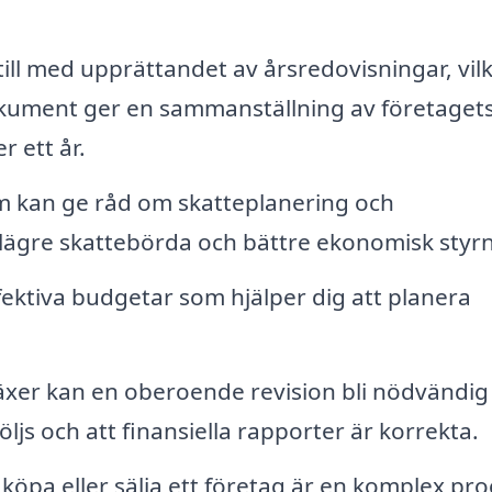
till med upprättandet av årsredovisningar, vilk
okument ger en sammanställning av företaget
r ett år.
m kan ge råd om skatteplanering och
ll lägre skattebörda och bättre ekonomisk styr
ektiva budgetar som hjälper dig att planera
växer kan en oberoende revision bli nödvändig
öljs och att finansiella rapporter är korrekta.
 köpa eller sälja ett företag är en komplex pro