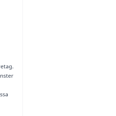
retag.
änster
issa