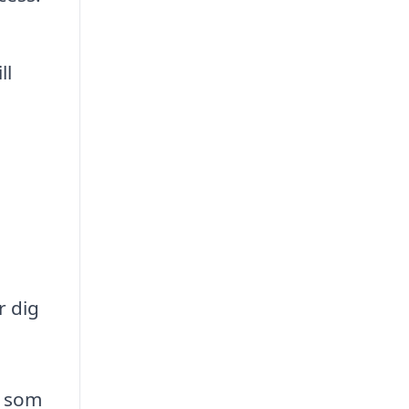
ll
r dig
l som