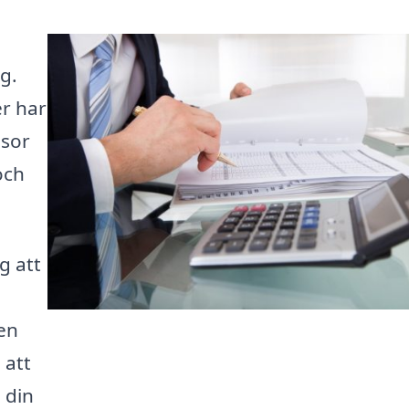
g.
er har
isor
och
g att
den
 att
 din