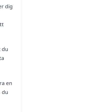
er dig
tt
t du
ta
ra en
n du