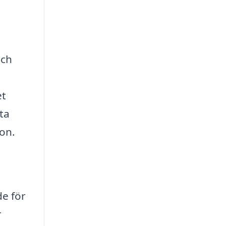
och
et
ta
ion.
e för
r