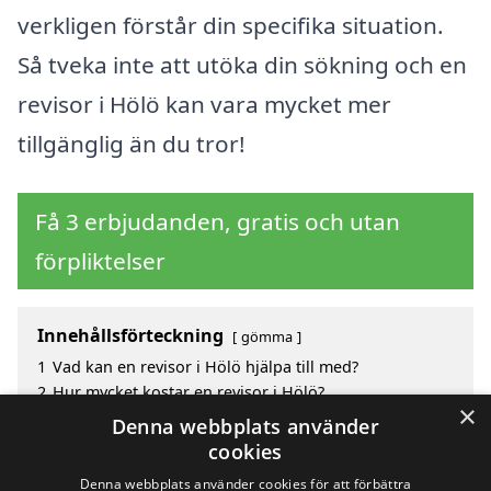
verkligen förstår din specifika situation.
Så tveka inte att utöka din sökning och en
revisor i Hölö kan vara mycket mer
tillgänglig än du tror!
Få 3 erbjudanden, gratis och utan
förpliktelser
Innehållsförteckning
gömma
1
Vad kan en revisor i Hölö hjälpa till med?
2
Hur mycket kostar en revisor i Hölö?
×
3
Fördelar med att välja revisor i Hölö
Denna webbplats använder
4
Sök efter en skicklig revisor i de omgivande städerna
cookies
Hölö
Denna webbplats använder cookies för att förbättra