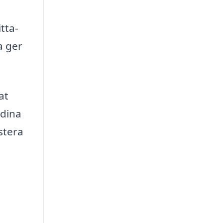
tta-
a ger
at
 dina
stera