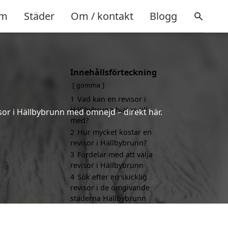
m
Städer
Om / kontakt
Blogg
Innehållsförteckning
gömma
1
Vad kan en revisor i
Hällbybrunn hjälpa till
sor i Hällbybrunn med omnejd – direkt här.
med?
2
Hur mycket kostar en
revisor i Hällbybrunn?
3
Fördelar med att välja
revisor i Hällbybrunn
4
Sök efter en skicklig
revisor i de omgivande
städerna Hällbybrunn