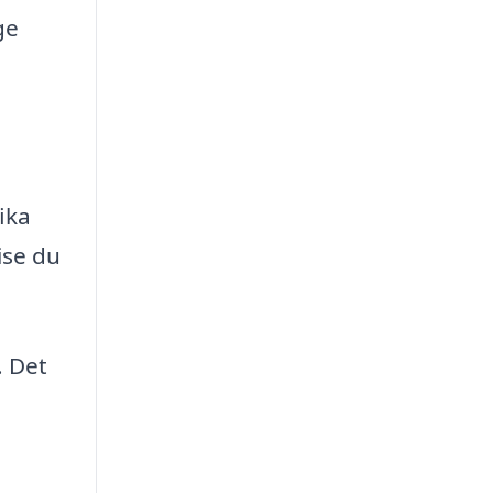
ge
ika
ise du
. Det