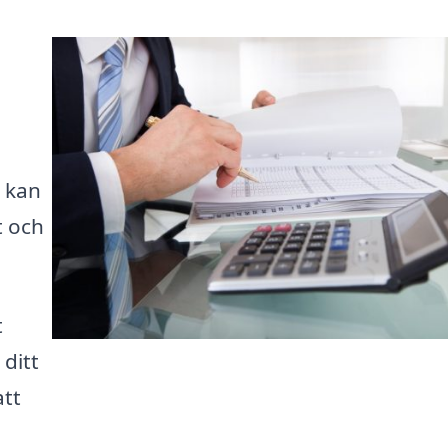
 kan
t och
t
 ditt
att