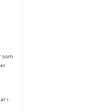
er som
ler
är i