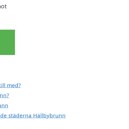
mot
till med?
unn?
runn
vande städerna Hällbybrunn