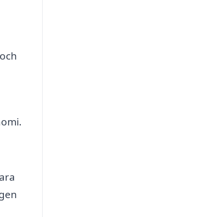
 och
nomi.
para
egen