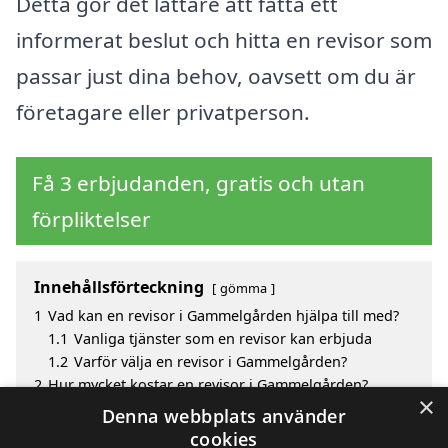
Detta gör det lättare att fatta ett
informerat beslut och hitta en revisor som
passar just dina behov, oavsett om du är
företagare eller privatperson.
Få 3 erbjudanden, gratis och utan
förpliktelser
Innehållsförteckning
gömma
1
Vad kan en revisor i Gammelgården hjälpa till med?
1.1
Vanliga tjänster som en revisor kan erbjuda
1.2
Varför välja en revisor i Gammelgården?
2
Hur mycket kostar en revisor i Gammelgården?
×
3
Fördelar med att välja revisor i Gammelgården
Denna webbplats använder
4
Sök efter en skicklig revisor i omgivande städer till
cookies