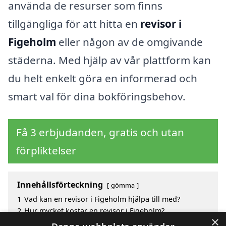
använda de resurser som finns
tillgängliga för att hitta en
revisor i
Figeholm
eller någon av de omgivande
städerna. Med hjälp av vår plattform kan
du helt enkelt göra en informerad och
smart val för dina bokföringsbehov.
Få 3 erbjudanden, gratis och utan
förpliktelser
Innehållsförteckning
gömma
1
Vad kan en revisor i Figeholm hjälpa till med?
2
Hur mycket kostar en revisor i Figeholm?
×
3
Fördelar med att välja revisor i Figeholm