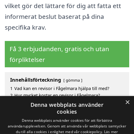
vilket gör det lättare för dig att fatta ett
informerat beslut baserat på dina
specifika krav.
Få 3 erbjudanden, gratis och utan
förpliktelser
Innehållsförteckning
gömma
1
Vad kan en revisor i Fågelmara hjälpa till med?
2
Hur mycket kostar en revisor i Fågelmara?
×
3
Fördelar med att välja revisor i Fågelmara
Denna webbplats använder
4
Sök efter en skicklig revisor i de omgivande städerna
cookies
Fågelmara
Denna webbplats använder cookies för att förbättra
användarupplevelsen. Genom att använda vår webbplats samtycker
du till alla cookies i enlighet med vår cookiepolicy.
Läs mer