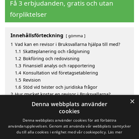
Få 3 erbjudanden, gratis och utan
förpliktelser
Innehållsförteckning
gömma
1
Vad kan en revisor i Bruksvallarna hjälpa till med?
1.1
Skatteplanering och rådgivning
1.2
Bokföring och redovisning
1.3
Finansiell analys och rapportering
1.4
Konsultation vid företagsetablering
1.5
Revision
1.6
Stöd vid tvister och juridiska frågor
2
Hur mycket kostar en revisor i Bruksvallarna?
×
3
Fördelar med att välja revisor i Bruksvallarna
Denna webbplats använder
4
Sök efter en skicklig revisor i de omgivande städerna
cookies
Bruksvallarna
Denna webbplats använder cookies för att förbättra
användarupplevelsen. Genom att använda vår webbplats samtycker
du till alla cookies i enlighet med vår cookiepolicy.
Läs mer