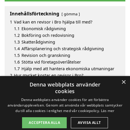
Innehållsförteckning
gömma
1
Vad kan en revisor i Bro hjälpa till med?
1.1
Ekonomisk rådgivning
1.2
Bokföring och redovisning
1.3
Skatterådgivning
1.4
Affärsplanering och strategisk rådgivning
1.5
Revision och granskning
1.6
Stötta vid företagsöverlåtelser
1.7
Hjälp med att hantera ekonomiska utmaningar
2
Hur mycket kostar en revisor i Bro?
×
3
Fördelar med att välja revisor i Bro
Denna webbplats använder
4
Sök efter en skicklig revisor i de omgivande städerna
cookies
Bro
Denna webbplats använder cookies för att förbättra
användarupplevelsen. Genom att använda vår webbplats samtycker
du till alla cookies i enlighet med vår cookiepolicy.
Läs mer
Copyright 2026 - Pilanto Aps
ACCEPTERA ALLA
AVVISA ALLT