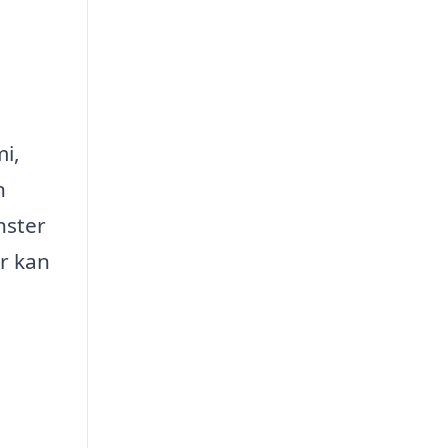
mi,
n
nster
r kan