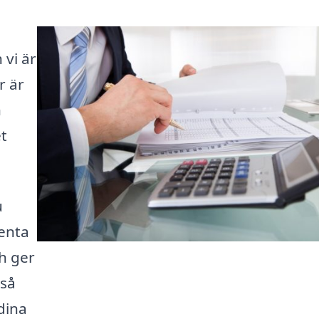
 vi är
r är
n
et
u
enta
ch ger
 så
dina