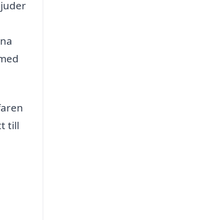
bjuder
ina
 med
faren
 till