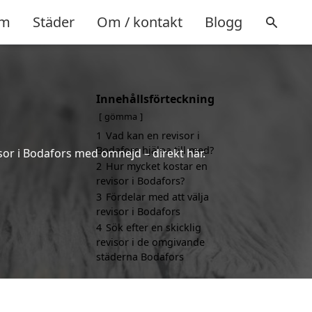
m
Städer
Om / kontakt
Blogg
Innehållsförteckning
gömma
1
Vad kan en revisor i
Bodafors hjälpa till med?
sor i Bodafors med omnejd – direkt här.
2
Hur mycket kostar en
revisor i Bodafors?
3
Fördelar med att välja
revisor i Bodafors
4
Sök efter en skicklig
revisor i de omgivande
städerna Bodafors