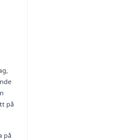
ag,
ande
in
tt på
a på