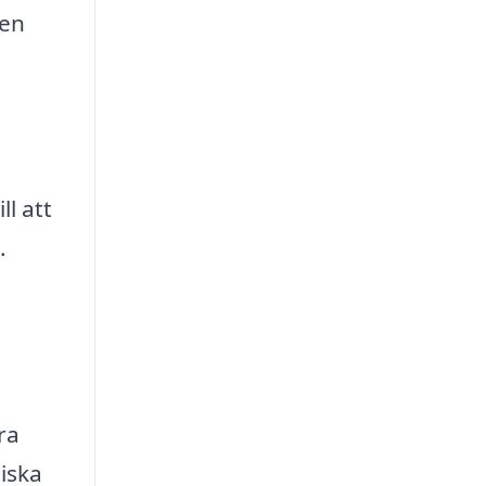
 en
ll att
.
ra
iska