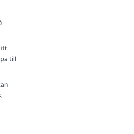
å
itt
a till
kan
.