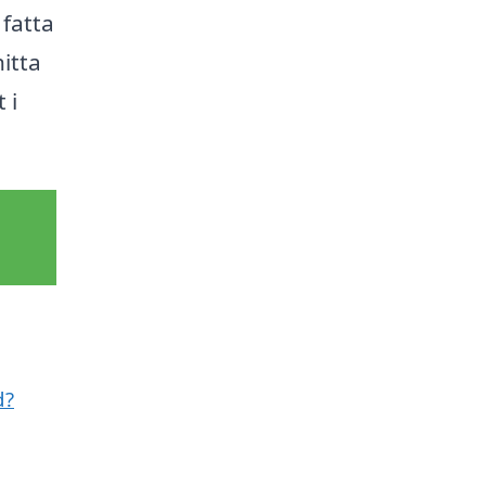
 fatta
hitta
 i
d?