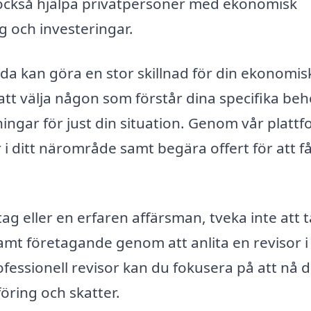
också hjälpa privatpersoner med ekonomisk
 och investeringar.
 sida kan göra en stor skillnad för din ekonomis
 att välja någon som förstår dina specifika be
ngar för just din situation. Genom vår platt
 i ditt närområde samt begära offert för att f
ag eller en erfaren affärsman, tveka inte att t
amt företagande genom att anlita en revisor i
essionell revisor kan du fokusera på att nå d
föring och skatter.