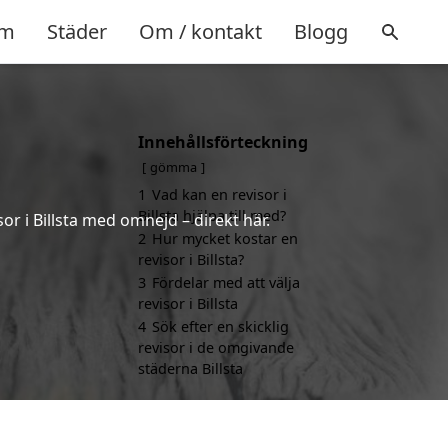
m
Städer
Om / kontakt
Blogg
Innehållsförteckning
gömma
1
Vad kan en revisor i
Billsta hjälpa till med?
or i Billsta med omnejd – direkt här.
2
Hur mycket kostar en
revisor i Billsta?
3
Fördelar med att välja
revisor i Billsta
4
Sök efter en skicklig
revisor i de omgivande
städerna Billsta