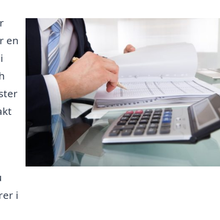
r
r en
i
ch
ster
akt
u
er i