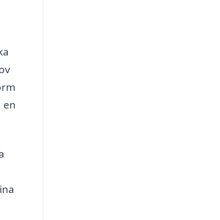
ka
hov
form
å en
a
ina