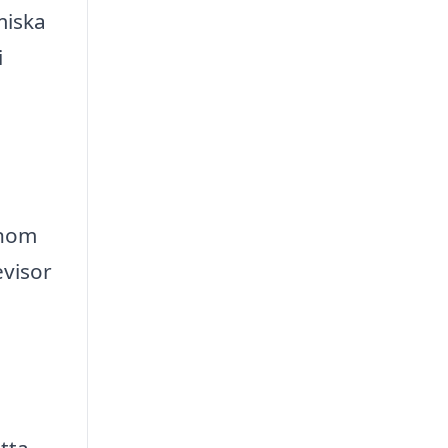
miska
i
enom
evisor