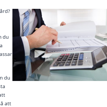
gård?
m du
ga
passar
an du
sta
att
å att