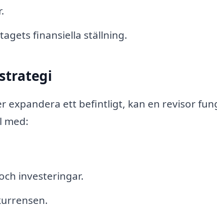
.
ets finansiella ställning.
strategi
er expandera ett befintligt, kan en revisor fu
ll med:
 och investeringar.
kurrensen.