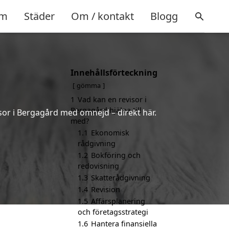
m
Städer
Om / kontakt
Blogg
Innehållsförteckning
gömma
1
Vad kan en revisor i
Bergagård hjälpa till
isor i Bergagård med omnejd – direkt här.
med?
1.1
Ekonomisk
rådgivning
1.2
Bokföring och
redovisning
1.3
Skatterådgivning
1.4
Revision
1.5
Affärsplanering
och företagsstrategi
1.6
Hantera finansiella