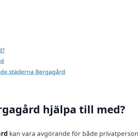
d?
rd
vande städerna Bergagård
rgagård hjälpa till med?
ård
kan vara avgörande för både privatperso