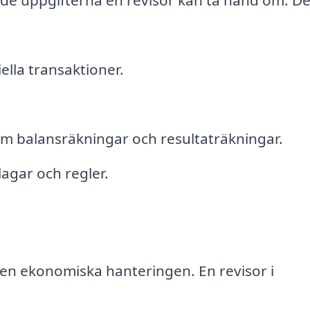
de uppgifterna en revisor kan ta hand om. De
ella transaktioner.
om balansräkningar och resultaträkningar.
 lagar och regler.
den ekonomiska hanteringen. En revisor i